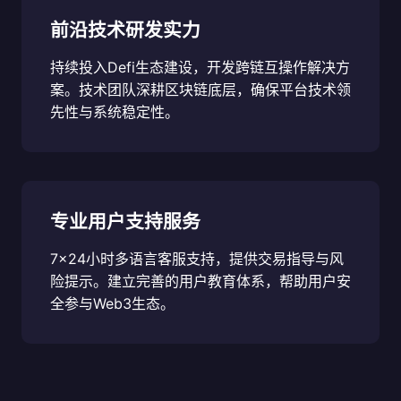
前沿技术研发实力
持续投入Defi生态建设，开发跨链互操作解决方
案。技术团队深耕区块链底层，确保平台技术领
先性与系统稳定性。
专业用户支持服务
7×24小时多语言客服支持，提供交易指导与风
险提示。建立完善的用户教育体系，帮助用户安
全参与Web3生态。