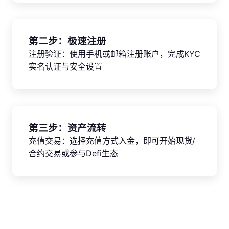
第二步：极速注册
注册验证：使用手机或邮箱注册账户，完成KYC
实名认证与安全设置
第三步：资产流转
充值交易：选择充值方式入金，即可开始现货/
合约交易或参与Defi生态