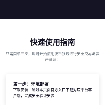
快速使用指南
只需简单三步，即可开始使用波币钱包进行安全交易与资
产管理：
第一步：环境部署
下载安装：通过本页面官方入口下载对应平台客
户端，完成安全验证安装